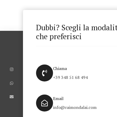
Dubbi? Scegli la modali
che preferisci
I
W
E
n
h
n
s
a
v
Chiama
t
t
e
a
s
l
+39 348 51 68 494
g
a
o
r
p
p
a
p
e
m
Email
info@raimondalai.com