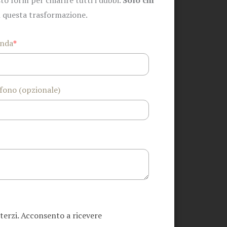
to form per chiarire tutti i dubbi.
Solo chi
n questa trasformazione.
enda
*
fono (opzionale)
 terzi. Acconsento a ricevere