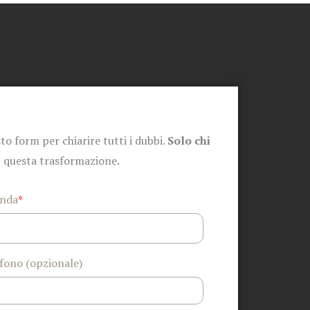
to form per chiarire tutti i dubbi.
Solo chi
n questa trasformazione.
enda
*
fono (opzionale)