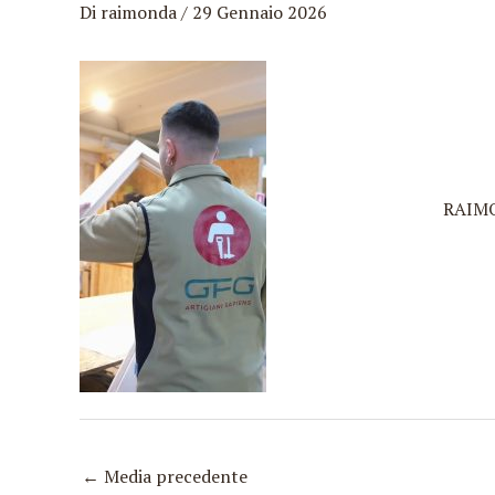
Di
raimonda
/
29 Gennaio 2026
Vai
al
contenuto
RAIM
←
Media precedente