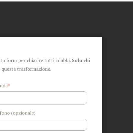
to form per chiarire tutti i dubbi.
Solo chi
n questa trasformazione.
enda
*
fono (opzionale)