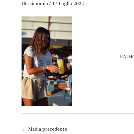
Di
raimonda
/
17 Luglio 2025
Vai
al
contenuto
RAIM
←
Media precedente