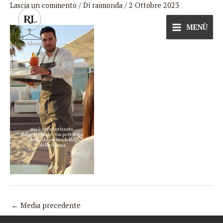
Lascia un commento
/ Di
raimonda
/
2 Ottobre 2023
Vai
al
MENÙ
contenuto
←
Media precedente