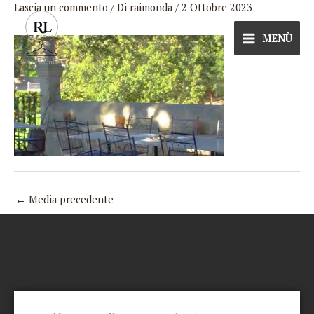
Lascia un commento
/ Di
raimonda
/
2 Ottobre 2023
Vai
al
MENÙ
contenuto
←
Media precedente