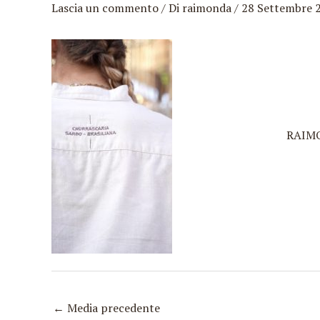
Lascia un commento
/ Di
raimonda
/
28 Settembre 
Vai
al
contenuto
RAIM
←
Media precedente