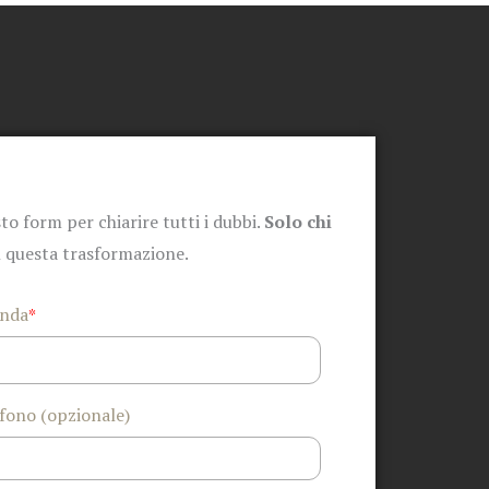
to form per chiarire tutti i dubbi.
Solo chi
n questa trasformazione.
enda
*
fono (opzionale)