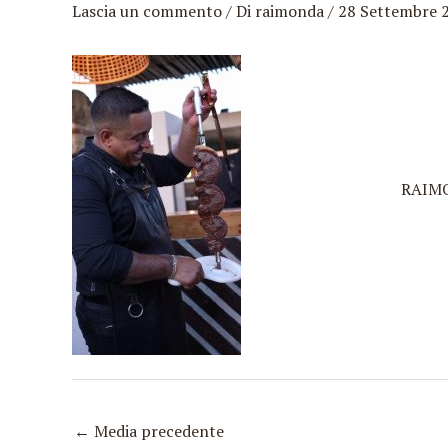
Lascia un commento
/ Di
raimonda
/
28 Settembre 
Vai
al
contenuto
RAIM
←
Media precedente