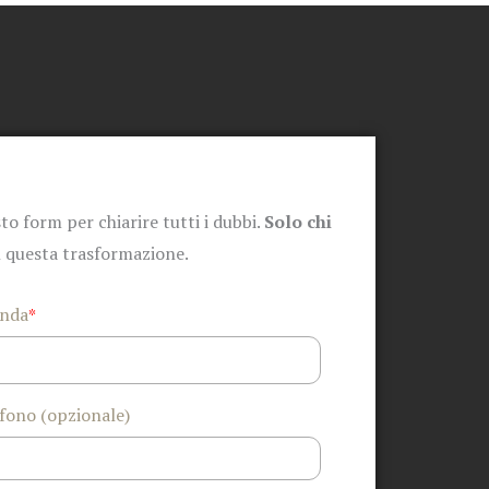
to form per chiarire tutti i dubbi.
Solo chi
n questa trasformazione.
enda
*
fono (opzionale)